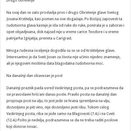
Drugo obretenje
Na ovaj dan se zato proslavlja prvo i drugo Obretenje glave Svetog
Jovana Krstitelja, kao pomen na ove događaje. Po Božijoj zapovesti ta
čudotvorna glava kasnije je išla od ruke do ruke, ponirala je u zaborav i
opet objavljivana, dok najzad nije u vreme carice Teodore i u vreme
patrijarha Ignjatija, preneta u Carigrad.
Mnoga čudesna isceljenja dogodila su se se od Krstiteljeve glave.
Interesantno je da Sveti Jovan za života nije učinio nijedno znamenje,
ali je njegovim moštima data blagodatna čudotvorna moć.
Na današnji dan obavezan je post
Današnji praznik pada usred Vaskršnjeg posta, pa se podrazumeva da
svi pravoslavni hrišćani danas poste. Pravilo posta na današnji dan
propisuje post na ulju, to jest jede se hrana spremljena na ulju,
dozvoljeno je piti vino, nije dozvoljeno jesti ribu. Tokom celog
Vaskršnjeg posta, riba se jede samo na Blagovesti (7.4.) i na Cveti
(12.4.) Pošto je nedelja, podrazumeva se da ne treba raditi poslove
koji donose novac.