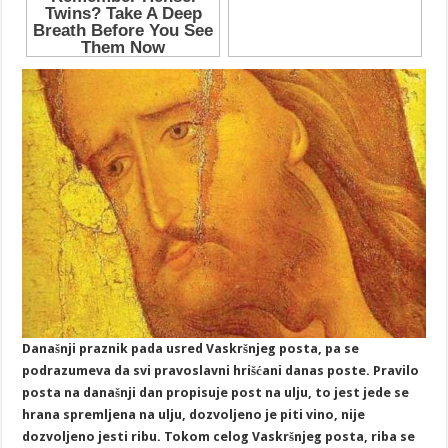
Današnji praznik pada usred Vaskršnjeg posta, pa se
podrazumeva da svi pravoslavni hrišćani danas poste. Pravilo
posta na današnji dan propisuje post na ulju, to jest jede se
hrana spremljena na ulju, dozvoljeno je piti vino, nije
dozvoljeno jesti ribu. Tokom celog Vaskršnjeg posta, riba se