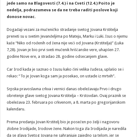
jede samo na Blagovesti (7.4.) i na Cveti (12.4.) Pošto je
nedelja, podrazumeva se da ne treba raditi poslove koji
donose novac.
Događaji vezani za mučeničko stradanje svetog Jovana Krstitelja
preneti su u svetim Jevanđeljima po Mateju, Marku i Luki. Isus o njemu
kaže “Niko od rođenih od žena nije veći od Jovana (Krstitelja)” (Luka
7,28). Jovan je bio prvi sveti mučenik hrišćanske vere, uhapšen 27.
godine Nove ere, a stradao 28. godine odsecanjem glave.
Car Irod kada je saznao o Isusu kako čini velika čudesa, uplašio se i
rekao: “To je Jovan koga sam ja posekao, on ustade iz mrtvih”.
Srpska pravoslavna crkva i vernici danas obeležavaju Prvo i drugo
obretenje glave svetog Jovana Krstitelja – Krstovdan. Ovaj praznik se
obeležava 23. februara po crkvenom, a 8. marta po gregorijanskom
kalendaru.
Prema predanju Jovan Krstitelj bio je posečen po želji i nagovoru
zlobne Irodijade, Irodove žene. Nakon toga zla Irodijada je naredila
da se glava Svetog Jovana ne sahranjuje zajedno sa telom, jer se