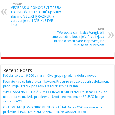
Previous
VEČERAS U PONOĆ SVI TREBA
DA ISPOŠTUJU 1 OBIČAJ: Sutra
slavimo VELIKI PRAZNIK, a
verovanje se TIČE KLETVE
koja…
Next
“Verovala sam baba Vangi, bili
smo zajedno kod nje”: Prva izjava
Brene o smrti Saše Popovića, ne
miri se sa gubitkom
Recent Posts
Počela isplata 16.200 dinara – Ova grupa građana dobija novac
Poznato kad će biti diskvalifikovane: Procurio strogo poverljiv dokument
produkcije Elite 9 – posle tuče sledi drastična kazna
“SPAO SAM NA TO DA ŽIVIM OD INVALIDSKE PENZIJE”: Hasan Dudić se
nadao da će mu Miki preokrenuti život, ceo svet mu se SRUŠIO kad je
saznao OVO!
OVAJ SVETAC JEDNO NIKOME NE OPRAŠTA! Danas OVO ne smete da
prekršite ni POD TAČKOM RAZNO: Pratiće vas MALER ako…