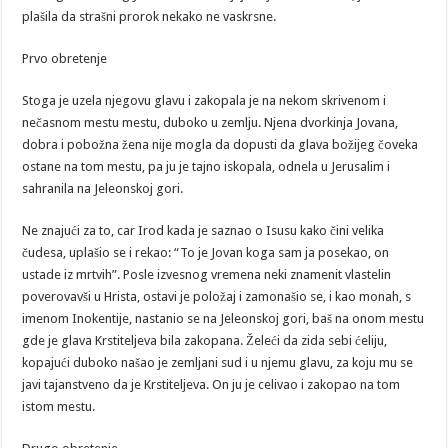
plašila da strašni prorok nekako ne vaskrsne.
Prvo obretenje
Stoga je uzela njegovu glavu i zakopala je na nekom skrivenom i
nečasnom mestu mestu, duboko u zemlju. Njena dvorkinja Jovana,
dobra i pobožna žena nije mogla da dopusti da glava božijeg čoveka
ostane na tom mestu, pa ju je tajno iskopala, odnela u Jerusalim i
sahranila na Jeleonskoj gori.
Ne znajući za to, car Irod kada je saznao o Isusu kako čini velika
čudesa, uplašio se i rekao: “To je Jovan koga sam ja posekao, on
ustade iz mrtvih”. Posle izvesnog vremena neki znamenit vlastelin
poverovavši u Hrista, ostavi je položaj i zamonašio se, i kao monah, s
imenom Inokentije, nastanio se na Jeleonskoj gori, baš na onom mestu
gde je glava Krstiteljeva bila zakopana. Želeći da zida sebi ćeliju,
kopajući duboko našao je zemljani sud i u njemu glavu, za koju mu se
javi tajanstveno da je Krstiteljeva. On ju je celivao i zakopao na tom
istom mestu.