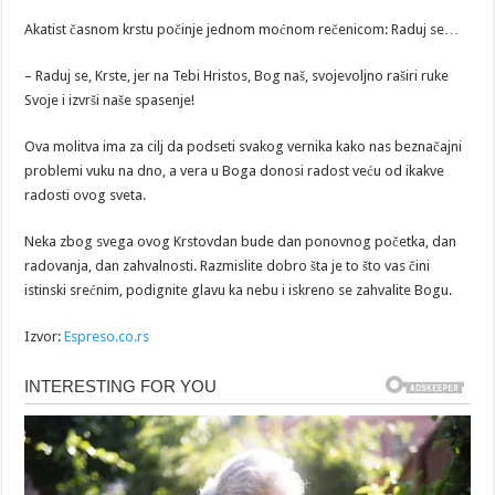
Akatist časnom krstu počinje jednom moćnom rečenicom: Raduj se…
– Raduj se, Krste, jer na Tebi Hristos, Bog naš, svojevoljno raširi ruke
Svoje i izvrši naše spasenje!
Ova molitva ima za cilj da podseti svakog vernika kako nas beznačajni
problemi vuku na dno, a vera u Boga donosi radost veću od ikakve
radosti ovog sveta.
Neka zbog svega ovog Krstovdan bude dan ponovnog početka, dan
radovanja, dan zahvalnosti. Razmislite dobro šta je to što vas čini
istinski srećnim, podignite glavu ka nebu i iskreno se zahvalite Bogu.
Izvor:
Espreso.co.rs