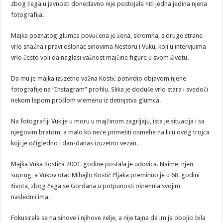
zbog čega u javnosti donedavno nije postojala niti jedna jedina njena
fotografija.
Majka poznatog glumca povučena je žena, skromna, s druge strane
vrlo snažna i pravi oslonac sinovima Nestoru i Vuku, koji u intervjuima
vrlo često voli da naglasi važnost majčine figure u svom životu.
Da mu je majka izuzetno važna Kostić potvrdio objavom njene
fotografije na “Instagram” profilu. Slika je doduše vrlo stara i svedoči
nekom lepom prošlom vremenu iz detinjstva glumca.
Na fotografiji Vuk je u moru u majčinom zagrljaju, ista je situacija i sa
njegovim bratom, a malo ko neće primetiti osmehe na licu ovog trojca
koji je očigledno i dan-danas izuzetno vezan.
Majka Vuka Kostića 2001. godine postala je udovica. Naime, njen
suprug, a Vukov otac Mihajlo Kostić Pljaka preminuo je u 68. godini
života, zbog čega se Gordana u potpunosti okrenula svojim
naslednicima.
Fokusirala se na sinove i njihove želje, a nije tajna da im je obojici bila