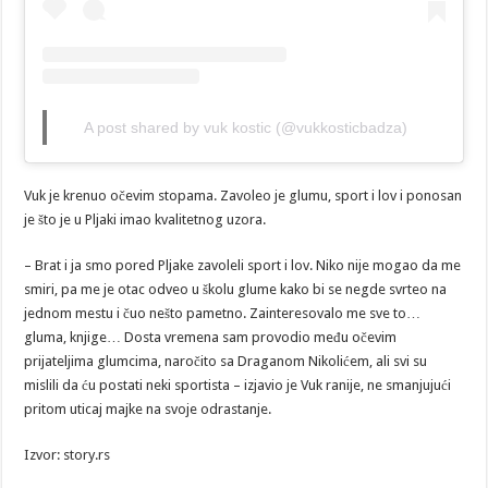
A post shared by vuk kostic (@vukkosticbadza)
Vuk je krenuo očevim stopama. Zavoleo je glumu, sport i lov i ponosan
je što je u Pljaki imao kvalitetnog uzora.
– Brat i ja smo pored Pljake zavoleli sport i lov. Niko nije mogao da me
smiri, pa me je otac odveo u školu glume kako bi se negde svrteo na
jednom mestu i čuo nešto pametno. Zainteresovalo me sve to…
gluma, knjige… Dosta vremena sam provodio među očevim
prijateljima glumcima, naročito sa Draganom Nikolićem, ali svi su
mislili da ću postati neki sportista – izjavio je Vuk ranije, ne smanjujući
pritom uticaj majke na svoje odrastanje.
Izvor: story.rs