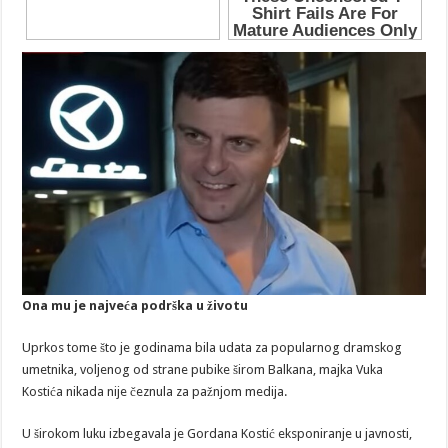
Ona mu je najveća podrška u životu
Uprkos tome što je godinama bila udata za popularnog dramskog
umetnika, voljenog od strane pubike širom Balkana, majka Vuka
Kostića nikada nije čeznula za pažnjom medija.
U širokom luku izbegavala je Gordana Kostić eksponiranje u javnosti,