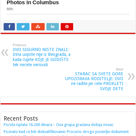
Previous
OVO SIGURNO NISTE ZNALI:
Irina uopšte nije iz Beograda, a
kada čujete KOJE JE GODIŠTE
tek nećete verovati
Next
STARAC SA SVETE GORE
UPOZORAVA RODITELJE: OVO
ne radite jer ćete PROKLETI
SVOJE DETE
Recent Posts
Počela isplata 16.200 dinara – Ova grupa građana dobija novac
Poznato kad će biti diskvalifikovane: Procurio strogo poverljiv dokument