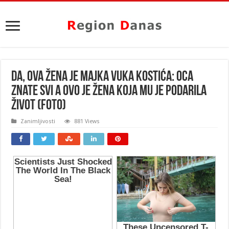
DA, OVA ŽENA JE MAJKA VUKA KOSTIĆA: Oca
znate svi a ovo je žena koja mu je podarila
život (FOTO)
Zanimljivosti
881 Views