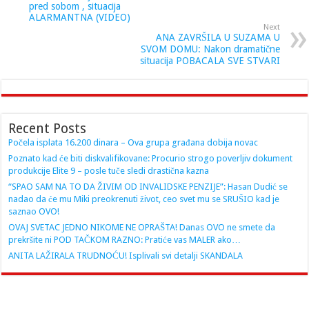
pred sobom , situacija
ALARMANTNA (VIDEO)
Next
ANA ZAVRŠILA U SUZAMA U
SVOM DOMU: Nakon dramatične
situacija POBACALA SVE STVARI
Recent Posts
Počela isplata 16.200 dinara – Ova grupa građana dobija novac
Poznato kad će biti diskvalifikovane: Procurio strogo poverljiv dokument
produkcije Elite 9 – posle tuče sledi drastična kazna
“SPAO SAM NA TO DA ŽIVIM OD INVALIDSKE PENZIJE”: Hasan Dudić se
nadao da će mu Miki preokrenuti život, ceo svet mu se SRUŠIO kad je
saznao OVO!
OVAJ SVETAC JEDNO NIKOME NE OPRAŠTA! Danas OVO ne smete da
prekršite ni POD TAČKOM RAZNO: Pratiće vas MALER ako…
ANITA LAŽIRALA TRUDNOĆU! Isplivali svi detalji SKANDALA