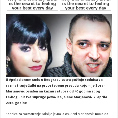
U Apelacionom sudu u Beogradu sutra počinje sednica za
razmatranje žalbi na prvostepenu presudu kojom je Zoran
Marjanović osuđen na kaznu zatvora od 40 godina zbog
teškog ubistva supruge pevačice Jelene Marjanović 2. aprila
2016. godine
Sednica za razmatranje žalbi je javna, a osuđeni Marjanović može da