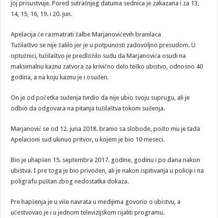
joj prisustvuje. Pored sutrašnjeg datuma sednica je zakazana i za 13,
14, 15, 16, 19. i 20. jun.
Apelacija će razmatrati žalbe Marjanovićevih branilaca
Tužilaštvo se nije žalilo jer je u potpunosti zadovoljno presudom. U
optužnici, tužilaštvo je predložilo sudu da Marjanovića osudi na
maksimalnu kaznu zatvora za krivično delo teško ubistvo, odnosno 40
godina, a na koju kaznu je i osuđen.
On je od početka suđenja tvrdio da nije ubio svoju suprugu, ali je
odbio da odgovara na pitanja tužilaštva tokom suđenja.
Marjanović se od 12. juna 2018. branio sa slobode, pošto mu je tada
Apelacioni sud ukinuo pritvor, u kojem je bio 10 meseci.
Bio je uhapšen 15. septembra 2017. godine, godinu i po dana nakon
ubistva. I pre toga je bio privođen, ali je nakon ispitivanja u policiji i na
poligrafu puštan zbog nedostatka dokaza.
Pre hapšenja je u više navrata u medijima govorio o ubistvu, a
učestvovao je i u jednom televizijskom rijaliti programu.