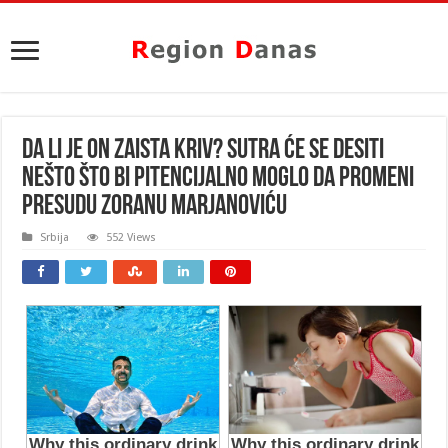
DA LI JE ON ZAISTA KRIV? Sutra će se desiti
nešto što bi pitencijalno moglo da promeni
PRESUDU Zoranu Marjanoviću
Srbija
552 Views