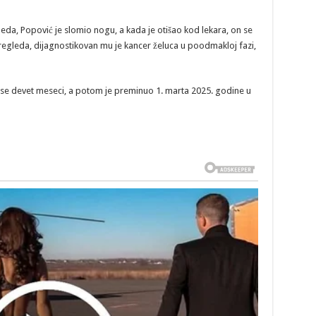
a, Popović je slomio nogu, a kada je otišao kod lekara, on se
regleda, dijagnostikovan mu je kancer želuca u poodmakloj fazi,
e devet meseci, a potom je preminuo 1. marta 2025. godine u