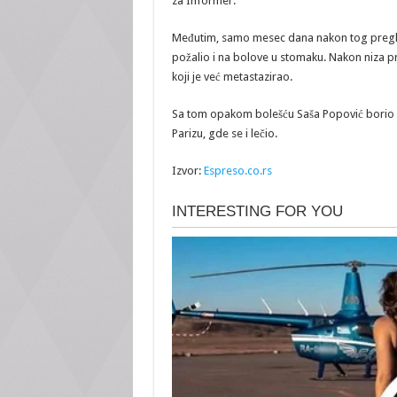
za Informer.
Međutim, samo mesec dana nakon tog pregled
požalio i na bolove u stomaku. Nakon niza p
koji je već metastazirao.
Sa tom opakom bolešću Saša Popović borio s
Parizu, gde se i lečio.
Izvor:
Espreso.co.rs