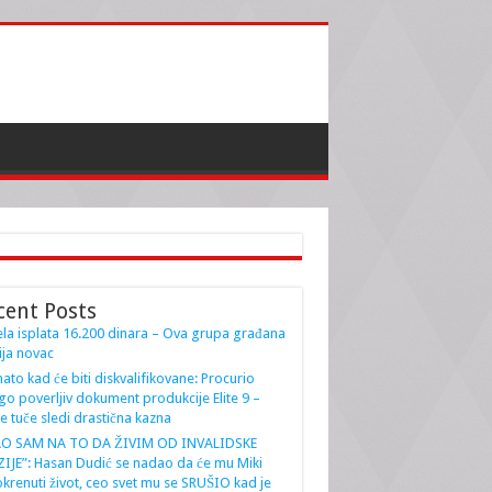
cent Posts
la isplata 16.200 dinara – Ova grupa građana
ja novac
ato kad će biti diskvalifikovane: Procurio
go poverljiv dokument produkcije Elite 9 –
e tuče sledi drastična kazna
AO SAM NA TO DA ŽIVIM OD INVALIDSKE
IJE”: Hasan Dudić se nadao da će mu Miki
krenuti život, ceo svet mu se SRUŠIO kad je