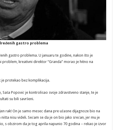
određenih gastro problema
enih gastro problema. U januaru te godine, nakon što je
roblem, kreativni direktor “Granda” morao je hitno na
 je protekao bez komplikacija.
 Saša Popović je kontrolisao svoje zdravstveno stanje, te je
tati su bili savršeni.
ovljen rak! On je samo mesec dana pre užasne dijagnoze bio na
ništa nisu videli. Sećam se da je on bio jako srećan, jer mu je
o, s obzirom da je tog aprila napunio 70 godina – rekao je izvor