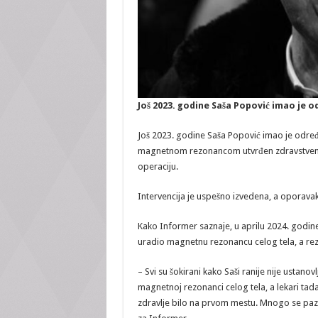
Još 2023. godine Saša Popović imao je 
Još 2023. godine Saša Popović imao je određ
magnetnom rezonancom utvrđen zdravstveni p
operaciju.
Intervencija je uspešno izvedena, a oporavak
Kako Informer saznaje, u aprilu 2024. godine,
uradio magnetnu rezonancu celog tela, a rezul
– Svi su šokirani kako Saši ranije nije ustan
magnetnoj rezonanci celog tela, a lekari tada 
zdravlje bilo na prvom mestu. Mnogo se pazi