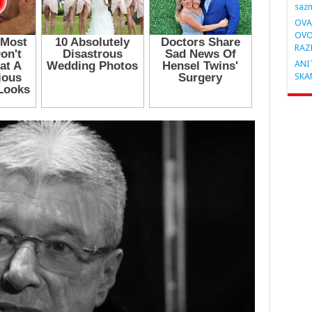
saz
OVA
OVO
RAZ
ANIT
SKA