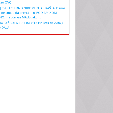
nao OVO!
J SVETAC JEDNO NIKOME NE OPRAŠTA! Danas
 ne smete da prekršite ni POD TAČKOM
NO: Pratiće vas MALER ako…
A LAŽIRALA TRUDNOĆU! Isplivali svi detalji
NDALA