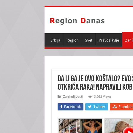
Srbija
Region
Svet
Pravoslavlje
Zani
Da li ga je ovo koštalo? Evo
otkrića raka! Napravili ko
Zanimljivosti
3,032 Views
Facebook
Twitter
Stumble