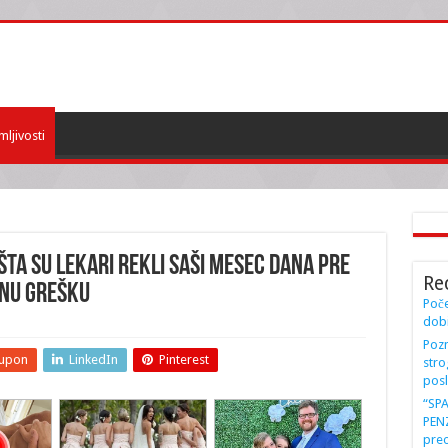
mljivosti
 šta su lekari rekli Saši mesec dana pre
Re
bnu grešku
Poče
dobi
Pozn
upon
LinkedIn
Pinterest
stro
posl
“SP
PENZ
preo