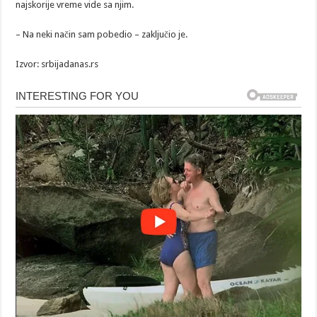
najskorije vreme vide sa njim.
– Na neki način sam pobedio – zaključio je.
Izvor: srbijadanas.rs