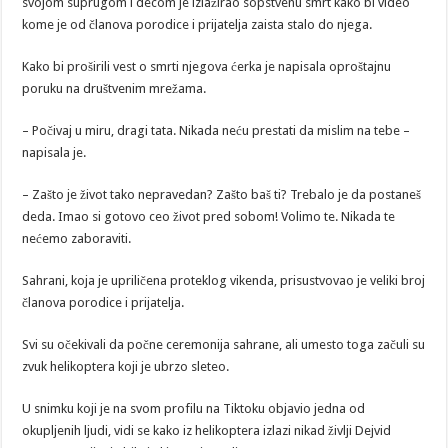
svojom suprugom i decom je izlažirao sopstvenu smrt kako bi video
kome je od članova porodice i prijatelja zaista stalo do njega.
Kako bi proširili vest o smrti njegova ćerka je napisala oproštajnu
poruku na društvenim mrežama.
– Počivaj u miru, dragi tata. Nikada neću prestati da mislim na tebe –
napisala je.
– Zašto je život tako nepravedan? Zašto baš ti? Trebalo je da postaneš
deda. Imao si gotovo ceo život pred sobom! Volimo te. Nikada te
nećemo zaboraviti.
Sahrani, koja je upriličena proteklog vikenda, prisustvovao je veliki broj
članova porodice i prijatelja.
Svi su očekivali da počne ceremonija sahrane, ali umesto toga začuli su
zvuk helikoptera koji je ubrzo sleteo.
U snimku koji je na svom profilu na Tiktoku objavio jedna od
okupljenih ljudi, vidi se kako iz helikoptera izlazi nikad življi Dejvid