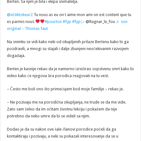
Berten. Sa njim je bila i ekipa snimatelja.
@el.tiktokeur2
Tu nous as eu on t aime mon ami on est content que tu
es parmis nous
#pourtoii
#fyp
#fypシ
@Ragnar_le_fou
♬ son
original – Thomas faut
Na snimku se vidi kako neki od okupljenih prilaze Bertenu kako bi ga
pozdravili, a mnogi su stajali i dalje zbunjeni neočekivanim razvojem
događaja.
Berten je kasnije rekao da je namerno izrežirao sopstvenu smrt kako bi
video kako će njegova šira porodica reagovati na tu vest.
– Često me boli ono što primećujem kod moje familije – rekao je.
– Ne pozivaju me na porodična okupljanja, ne trude se da me vide.
Zato sam želeo da im očitam životnu lekciju i pokažem da nije
potrebno da neko umre da bi se videli sa njim.
Dodao je da su nakon ove šale članovi porodice počeli da ga
kontaktiraju i pozivaju, a neki su pokazali interesovanje da se u