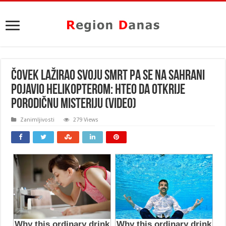
ČOVEK LAŽIRAO SVOJU SMRT PA SE NA SAHRANI
POJAVIO HELIKOPTEROM: Hteo da OTKRIJE
porodičnu misteriju (VIDEO)
Zanimljivosti
279 Views