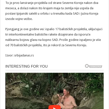
To je prvo lansiranje projektila od strane Severne Koreje nakon dva
meseca, a dolazi nakon što krajem maja ta zemlja nije uspela da
postavi špijunski satelit u orbitu i u trenutku kada SAD i Južna Koreja
izvode vojne vežbe.
Pjongjang je ove godine već ispalio 17 balističkih projektila, uključujući
tri interkontinentalne balističke rakete dizajnirane da isporuče
nuklearnu bojevu glavu na kopno SAD. Prošle godine ispaljeno je više
od 70 balističkih projektila, što je rekord za Severnu Koreju.
Izvor: srbijadanas.rs