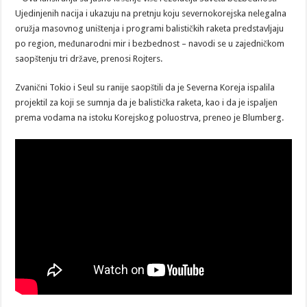
Ujedinjenih nacija i ukazuju na pretnju koju severnokorejska nelegalna
oružja masovnog uništenja i programi balističkih raketa predstavljaju
po region, međunarodni mir i bezbednost – navodi se u zajedničkom
saopštenju tri države, prenosi Rojters.
Zvanični Tokio i Seul su ranije saopštili da je Severna Koreja ispalila
projektil za koji se sumnja da je balistička raketa, kao i da je ispaljen
prema vodama na istoku Korejskog poluostrva, preneo je Blumberg.