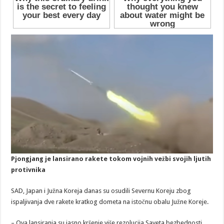
Pjongjang je lansirano rakete tokom vojnih vežbi svojih ljutih
protivnika
SAD, Japan i Južna Koreja danas su osudili Severnu Koreju zbog
ispaljivanja dve rakete kratkog dometa na istočnu obalu Južne Koreje.
– Ova lansiranja su jasno kršenje više rezolucija Saveta bezbednosti