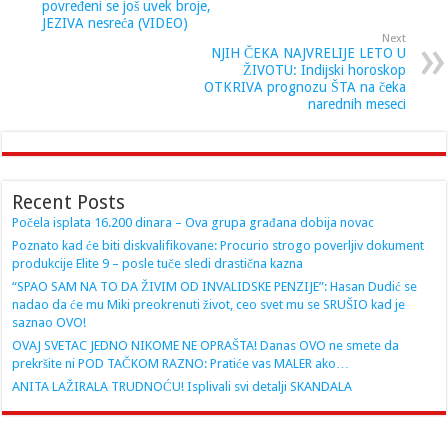
povređeni se još uvek broje,
JEZIVA nesreća (VIDEO)
Next
NJIH ČEKA NAJVRELIJE LETO U
ŽIVOTU: Indijski horoskop
OTKRIVA prognozu ŠTA na čeka
narednih meseci
Recent Posts
Počela isplata 16.200 dinara – Ova grupa građana dobija novac
Poznato kad će biti diskvalifikovane: Procurio strogo poverljiv dokument
produkcije Elite 9 – posle tuče sledi drastična kazna
“SPAO SAM NA TO DA ŽIVIM OD INVALIDSKE PENZIJE”: Hasan Dudić se
nadao da će mu Miki preokrenuti život, ceo svet mu se SRUŠIO kad je
saznao OVO!
OVAJ SVETAC JEDNO NIKOME NE OPRAŠTA! Danas OVO ne smete da
prekršite ni POD TAČKOM RAZNO: Pratiće vas MALER ako…
ANITA LAŽIRALA TRUDNOĆU! Isplivali svi detalji SKANDALA