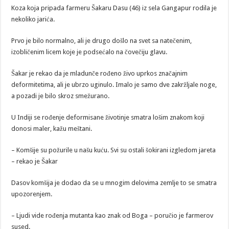
Koza koja pripada farmeru Šakaru Dasu (46) iz sela Gangapur rodila je
nekoliko jarića.
Prvo je bilo normalno, ali je drugo došlo na svet sa natečenim,
izobličenim licem koje je podsećalo na čovečiju glavu.
Šakar je rekao da je mladunče rođeno živo uprkos značajnim
deformitetima, ali je ubrzo uginulo. Imalo je samo dve zakržljale noge,
a pozadi je bilo skroz smežurano.
U Indiji se rođenje deformisane životinje smatra lošim znakom koji
donosi maler, kažu meštani.
– Komšije su požurile u našu kuću. Svi su ostali šokirani izgledom jareta
– rekao je Šakar
Dasov komšija je dodao da se u mnogim delovima zemlje to se smatra
upozorenjem.
– Ljudi vide rođenja mutanta kao znak od Boga – poručio je farmerov
sused.