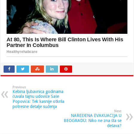
Previous
Kebina ljubavnica godinama
čuvala tajnu udovice Saše
Popovića: Tek kasnije otkrila
potresne detalje suđenja
Next
NAREĐENA EVAKUACIJA U
BEOGRADU: Niko ne zna šta se
dešava?