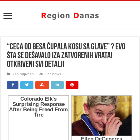
“CECA OD BESA ČUPALA KOSU SA GLAVE” ? Evo
šta se dešavalo iza zatvorenih vrata!
OTKRIVENI SVI DETALJI
Zanimljivosti
627 Views