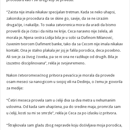
“Zaista nije imala nikakav specijalan tretman. Kada se neko uhapsi,
zakonska je procedura da se skine go, savije, da se ne izrazim
drugačije, i nakašlje. To svaka zatvorenica mora da uradi da bismo
proverili da je čista i da ništa ne krije. Ceca naravno nije želela, ali
morala je. Njena sestra Lidija bila je u sobi sa Dafinom Milanović,
čuvenim tvorcem Dafiment banke, tako da sa Cecom nije imala nikakav
kontakt. Ona je stalno plakala jer joj je falila porodica, deca posebno.
Ali sve je za živog čoveka, pa se ni ona ne razlikuje od drugih. Bila je
izuzetno disciplinovana”, rekla je svojevremeno.
Nakon četvoromesečnog pritvora pevačica je morala da provede
osam meseci sa nanogicom u svojoj vili na Dedinju, o čemu je govorila
za medije:
“Četiri meseca provela sam u ćeliji dva sa dva metra u nehumanim
uslovima. Od kada sam uhapšena, pa do sredine maja, promrzla sam
u ćeliji, kosti su mi se smrzle”, rekla je Ceca za po izlasku iz pritvora.
“Štrajkovala sam glađu zbog nepravde koju doživljava moja porodica,