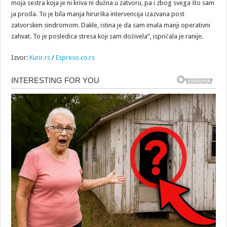
moja sestra koja je ni kriva ni dužna u zatvoru, pa i zbog svega što sam
ja prošla. To je bila manja hirurška intervencija izazvana post
zatvorskim sindromom. Dakle, istina je da sam imala manji operativni
zahvat. To je posledica stresa koji sam doživela”, ispričala je ranije.
Izvor:
Kurir.rs
/
Espreso.co.rs