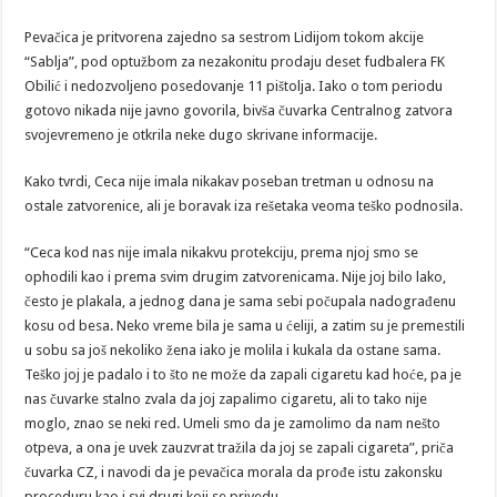
Pevačica je pritvorena zajedno sa sestrom Lidijom tokom akcije
“Sablja”, pod optužbom za nezakonitu prodaju deset fudbalera FK
Obilić i nedozvoljeno posedovanje 11 pištolja. Iako o tom periodu
gotovo nikada nije javno govorila, bivša čuvarka Centralnog zatvora
svojevremeno je otkrila neke dugo skrivane informacije.
Kako tvrdi, Ceca nije imala nikakav poseban tretman u odnosu na
ostale zatvorenice, ali je boravak iza rešetaka veoma teško podnosila.
“Ceca kod nas nije imala nikakvu protekciju, prema njoj smo se
ophodili kao i prema svim drugim zatvorenicama. Nije joj bilo lako,
često je plakala, a jednog dana je sama sebi počupala nadograđenu
kosu od besa. Neko vreme bila je sama u ćeliji, a zatim su je premestili
u sobu sa još nekoliko žena iako je molila i kukala da ostane sama.
Teško joj je padalo i to što ne može da zapali cigaretu kad hoće, pa je
nas čuvarke stalno zvala da joj zapalimo cigaretu, ali to tako nije
moglo, znao se neki red. Umeli smo da je zamolimo da nam nešto
otpeva, a ona je uvek zauzvrat tražila da joj se zapali cigareta”, priča
čuvarka CZ, i navodi da je pevačica morala da prođe istu zakonsku
proceduru kao i svi drugi koji se privedu.