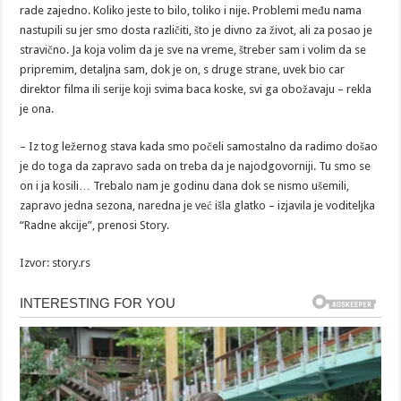
rade zajedno. Koliko jeste to bilo, toliko i nije. Problemi među nama
nastupili su jer smo dosta različiti, što je divno za život, ali za posao je
stravično. Ja koja volim da je sve na vreme, štreber sam i volim da se
pripremim, detaljna sam, dok je on, s druge strane, uvek bio car
direktor filma ili serije koji svima baca koske, svi ga obožavaju – rekla
je ona.
– Iz tog ležernog stava kada smo počeli samostalno da radimo došao
je do toga da zapravo sada on treba da je najodgovorniji. Tu smo se
on i ja kosili… Trebalo nam je godinu dana dok se nismo ušemili,
zapravo jedna sezona, naredna je već išla glatko – izjavila je voditeljka
“Radne akcije”, prenosi Story.
Izvor: story.rs