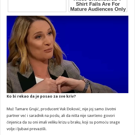
Ko bi rekao da je posao za sve kriv?
Muž Tamare Grujić, producent Vuk Đoković, nije joj samo životni
partner već i saradnik na poslu, ali da ništa nije savršeno govori
činjenica da su oni imali veliku krizu u braku, koji su pomoću snage
volje i ljubavi prevazišli.