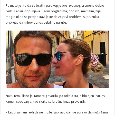
Poznato je i to da se bračni par, koji je pre izvesnog vremena dobio
ćerku Lenku, dopunjava u svim pogledima, ono što, međutim, nije
moglo ni da se pretpostavi jeste da će prvi problemi supružnika
pripretiti da njihov odnos ozbiljno naruše.
Na tu temu lično je Tamara govorila, pa otkrila šta je bio njen i Vukov
kamen spoticanja, kao i kako su bračnu krizu prevazišli.
– Lepo su nam rekli da ne može, zapravo da nije zdravo da muž i žena