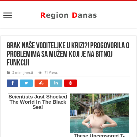
BRAK NAŠE VODITELJKE U KRIZI?! Progovorila o
problemima sa mužem koji je na BITNOJ
FUNKCIJI
Zanimljivosti
71 Views