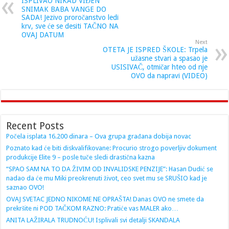
ISPLIVAO NIKAD VIĐEN
SNIMAK BABA VANGE DO
SADA! Jezivo proročanstvo ledi
krv, sve će se desiti TAČNO NA
OVAJ DATUM
Next
OTETA JE ISPRED ŠKOLE: Trpela
užasne stvari a spasao je
USISIVAČ, otmičar hteo od nje
OVO da napravi (VIDEO)
Recent Posts
Počela isplata 16.200 dinara – Ova grupa građana dobija novac
Poznato kad će biti diskvalifikovane: Procurio strogo poverljiv dokument
produkcije Elite 9 – posle tuče sledi drastična kazna
“SPAO SAM NA TO DA ŽIVIM OD INVALIDSKE PENZIJE”: Hasan Dudić se
nadao da će mu Miki preokrenuti život, ceo svet mu se SRUŠIO kad je
saznao OVO!
OVAJ SVETAC JEDNO NIKOME NE OPRAŠTA! Danas OVO ne smete da
prekršite ni POD TAČKOM RAZNO: Pratiće vas MALER ako…
ANITA LAŽIRALA TRUDNOĆU! Isplivali svi detalji SKANDALA