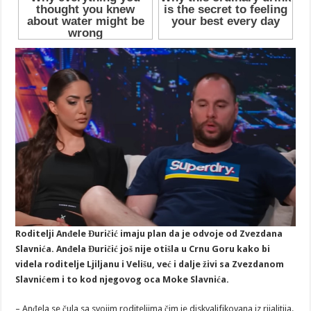
Roditelji Anđele Đuričić imaju plan da je odvoje od Zvezdana
Slavnića. Anđela Đuričić još nije otišla u Crnu Goru kako bi
videla roditelje Ljiljanu i Velišu, već i dalje živi sa Zvezdanom
Slavnićem i to kod njegovog oca Moke Slavnića.
– Anđela se čula sa svojim roditeljima čim je diskvalifikovana iz rijalitija.