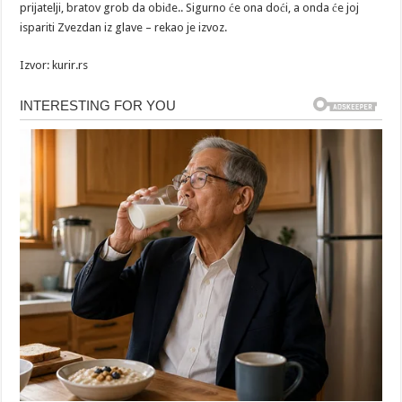
prijatelji, bratov grob da obiđe.. Sigurno će ona doći, a onda će joj
ispariti Zvezdan iz glave – rekao je izvoz.
Izvor: kurir.rs