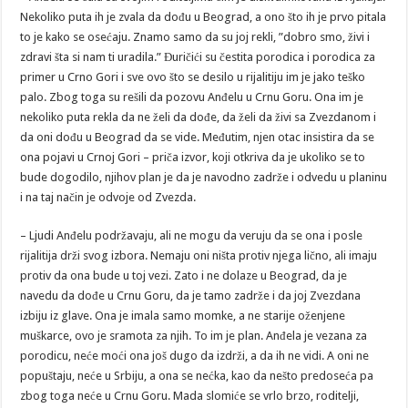
Nekoliko puta ih je zvala da dođu u Beograd, a ono što ih je prvo pitala
to je kako se osećaju. Znamo samo da su joj rekli, ”dobro smo, živi i
zdravi šta si nam ti uradila.” Đuričići su čestita porodica i porodica za
primer u Crno Gori i sve ovo što se desilo u rijalitiju im je jako teško
palo. Zbog toga su rešili da pozovu Anđelu u Crnu Goru. Ona im je
nekoliko puta rekla da ne želi da dođe, da želi da živi sa Zvezdanom i
da oni dođu u Beograd da se vide. Međutim, njen otac insistira da se
ona pojavi u Crnoj Gori – priča izvor, koji otkriva da je ukoliko se to
bude dogodilo, njihov plan je da je navodno zadrže i odvedu u planinu
i na taj način je odvoje od Zvezda.
– Ljudi Anđelu podržavaju, ali ne mogu da veruju da se ona i posle
rijalitija drži svog izbora. Nemaju oni ništa protiv njega lično, ali imaju
protiv da ona bude u toj vezi. Zato i ne dolaze u Beograd, da je
navedu da dođe u Crnu Goru, da je tamo zadrže i da joj Zvezdana
izbiju iz glave. Ona je imala samo momke, a ne starije oženjene
muškarce, ovo je sramota za njih. To im je plan. Anđela je vezana za
porodicu, neće moći ona još dugo da izdrži, a da ih ne vidi. A oni ne
popuštaju, neće u Srbiju, a ona se nećka, kao da nešto predoseća pa
zbog toga neće u Crnu Goru. Mada slomiće se vrlo brzo, roditelji,