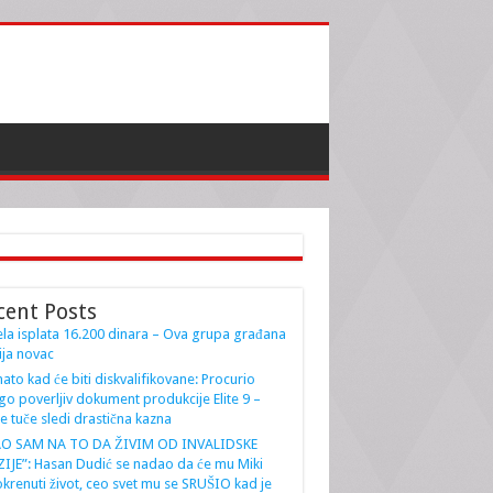
cent Posts
la isplata 16.200 dinara – Ova grupa građana
ja novac
ato kad će biti diskvalifikovane: Procurio
go poverljiv dokument produkcije Elite 9 –
e tuče sledi drastična kazna
AO SAM NA TO DA ŽIVIM OD INVALIDSKE
IJE”: Hasan Dudić se nadao da će mu Miki
krenuti život, ceo svet mu se SRUŠIO kad je