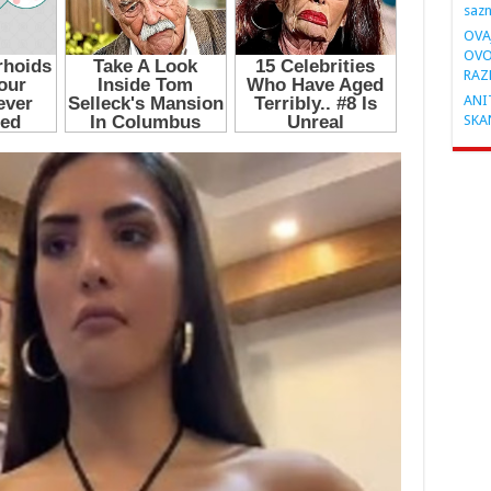
saz
OVA
OVO
RAZ
ANIT
SKA