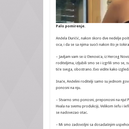
Palo pomirenje.
Anđela Đuričić, nakon skoro dve nedelje pošto
oca, i da se sa njima suoči nakon što je šokira
– Javljam vam se iz Đenovića, iz Herceg Nov
roditeljima, izljubili smo se i izgrlili smo se,
tiče svega, obostrano. Evo vidite kako izgled
Inače, Anđelini roditelji samo su jednom govor
ponosni na nju.
– Stvarno smo ponosni, preponosni na nju! 
Hvala na svemu produkciji, Velikom šefu i šef
se nadovezao otac.
– Mi smo zadovoljni sa dosadašnjim uspehom, t