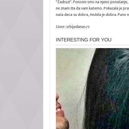
“Zadruzi”. Ponosni smo na njeno ponašanje, 
ne znam šta da vam kažemo. Pokazala je pravo
naša deca su dobra, Anđela je dobra. Puno nam 
Izvor: srbijadanas.rs