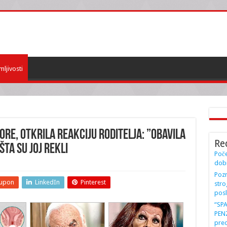
mljivosti
ORE, OTKRILA REAKCIJU RODITELJA: ”Obavila
Re
TA SU JOJ REKLI
Poče
dobi
Pozn
upon
LinkedIn
Pinterest
stro
posl
“SP
PENZ
preo