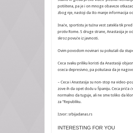
potištena, pa je i on mnoge obaveze otkazao. 
zbog nje, nastoji da što manje informacija od
Inače, sportistu je tužna vest zatekla tik pred 
protiv Rome. S druge strane, Anastasija je o
skroz povuče iz javnosti.
Ovim povodom novinari su pokušali da stupe u
Ceca svaku priliku koristi da Anastasiji obja
oseća depresivno, pa pokušava da je nagovor
– Ceca i Anastasija su non-stop na video-pozi
zove ih da opet dođu u Španiju. Ceca priča ćer
normalno da tuguje, ali ne sme toliko da klone
za “Republiku.
Izvor: srbijadanas.rs