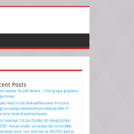
cent Posts
la isplata 16.200 dinara – Ova grupa građana
ja novac
ato kad će biti diskvalifikovane: Procurio
go poverljiv dokument produkcije Elite 9 –
e tuče sledi drastična kazna
AO SAM NA TO DA ŽIVIM OD INVALIDSKE
IJE”: Hasan Dudić se nadao da će mu Miki
krenuti život, ceo svet mu se SRUŠIO kad je