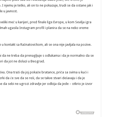
I njemu je teško, ali on to ne pokazuje, trudi se da ostane jak i
e u javnost.
veliki meč u karijeri, pred finale lige Evrope, u kom Sevilja igra
dmah ugasila Instagram profil i planira da se na neko vreme
 kontakt sa Ražnatovićkom, ali se ona nije javljala na pozive.
sni da ne treba da prenagljuje s odlukama i da je normalno da se
i da još ne dolazi u Beograd.
vu. Ona traži da joj pokaže bratance, priča sa svima u kući i
ki da će sve da se reši, da se takve stvari dešavaju i da je
 da sebi ne ugrozi zdravlje jer odbija da jede – otkrio je izvor