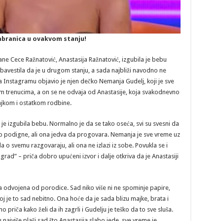
zabranica u ovakvom stanju!
ne Cece Ražnatović, Anastasija Ražnatović, izgubila je bebu
bavestila da je u drugom stanju, a sada najbliži navodno ne
na Instagramu objavio je njen dečko Nemanja Gudelj, koji je sve
im trenucima, a on se ne odvaja od Anastasije, koja svakodnevno
majkom i ostatkom rodbine.
 je izgubila bebu. Normalno je da se tako oseća, svi su svesni da
vo podigne, ali ona jedva da progovara. Nemanja je sve vreme uz
 o svemu razgovaraju, ali ona ne izlazi iz sobe. Povukla se i
d” – priča dobro upućeni izvor i dalje otkriva da je Anastasiji
ila odvojena od porodice. Sad niko više ni ne spominje papire,
j je to sad nebitno. Ona hoće da je sada blizu majke, brata i
priča kako želi da ih zagrli i Gudelju je teško da to sve sluša.
najviše plaši sad što Anastasija slabo jede, sve vreme je