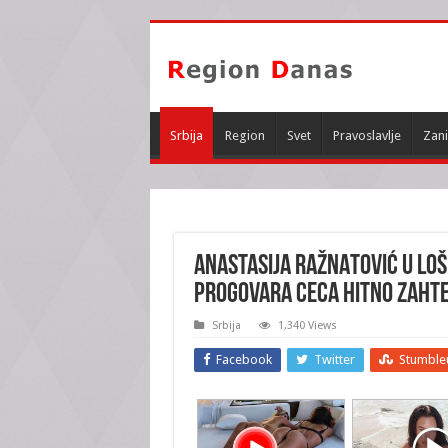
Srbija
Region
Svet
Pravoslavlje
Zani
ANASTASIJA RAŽNATOVIĆ U LOŠE
progovara CECA hitno zaht
Srbija
1,340 Views
Facebook
Twitter
Stumble