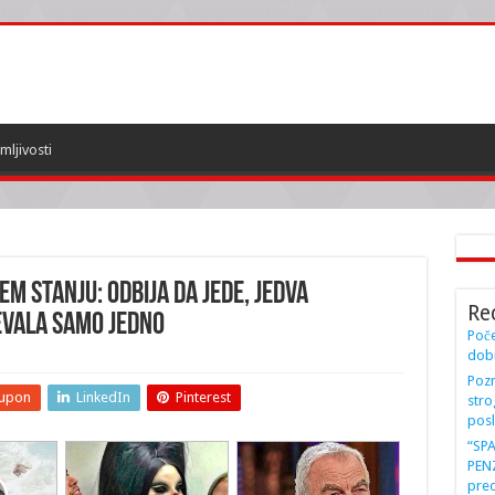
mljivosti
M STANJU: Odbija da jede, jedva
Re
evala samo JEDNO
Poče
dobi
Pozn
upon
LinkedIn
Pinterest
stro
posl
“SP
PENZ
preo