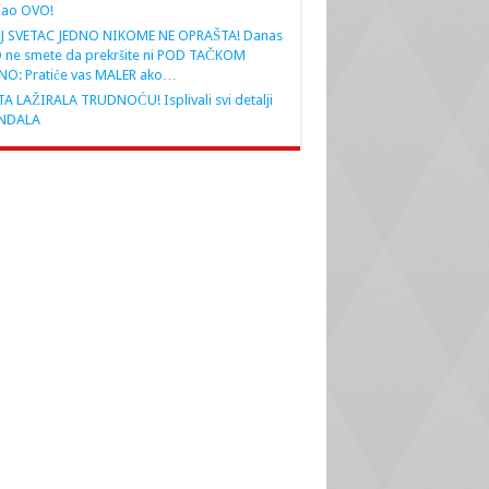
nao OVO!
J SVETAC JEDNO NIKOME NE OPRAŠTA! Danas
 ne smete da prekršite ni POD TAČKOM
NO: Pratiće vas MALER ako…
A LAŽIRALA TRUDNOĆU! Isplivali svi detalji
NDALA