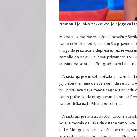
Nemanji je jako teško što je njegova i
Mlada muzička zvezda i ćerka pevačice Svetla
samo nekoliko nedelja nakon što je javnost o
mogu da je izvuku iz depresije. Tužne vesti 
zamolio da poštuju njihovu privatnost u tešk
insistira da se vrati u Beograd da bi bila s 
– Anastasija je van sebe otkako je saznala da
joj treba vremena da sve svari i da se pono
nju, pokušava da je izvede negde u prirodu da
samo priča: “Kada mogu prvim letom za Beogra
sad podrška najbližih najpotrebnija:
– Anastasija je i pre trudnoće i tokom iste b
koje je morala da čeka da ostane tamo. Sve jo
tetke. Mnogo je vezana za Veljkovu decu, samo 
Stalno ih gleda preko video-poziva. Nemanju 