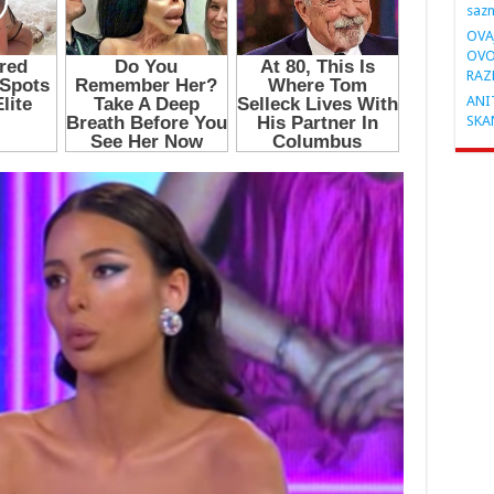
saz
OVA
OVO
RAZ
ANIT
SKA