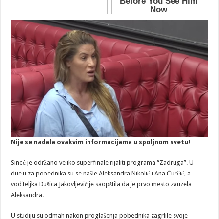
Nije se nadala ovakvim informacijama u spoljnom svetu!
Sinoć je održano veliko superfinale rijaliti programa “Zadruga”. U
duelu za pobednika su se našle Aleksandra Nikolić i Ana Ćurčić, a
voditeljka Dušica Jakovljević je saopštila da je prvo mesto zauzela
Aleksandra.
U studiju su odmah nakon proglašenja pobednika zagrlile svoje