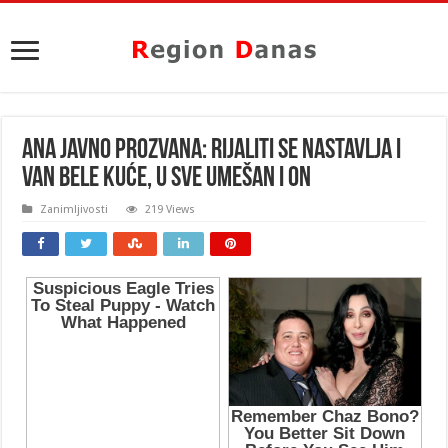
ANA JAVNO PROZVANA: Rijaliti se nastavlja i
van bele kuće, u sve UMEŠAN I ON
Zanimljivosti
219 Views