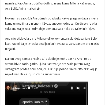
najmilije. Kao Anina podrška došli su njena kuma Milena Kačavenda,
Aca Bulić, Anina majka i sin.
Novinari su saopštili Ani odmah po izlasku kakve je izjave davala njena
kuma u medijima o njenom i Zvezdanovom odnosu. Ćurčićeva je bila
šokirana šta je čula i odmah je demantovala neke od Mileninih izjava.
Ana nije očekivala da je Milena toliko komentarisala dešavanja u Beloj
kući, kao ni da je iznosila detalje njenih svađa sa Zvezdanom pre ulaska
u rijaliti.
Nakon ovog šamara realnosti, usledio je novi udar na Anu i to od
strane bivše zadrugarke. Ljuba Pantović je prozvala putem svog
Instagram profila Acu i Anu jer Bulić nije poneo čuveni “Roleks” koji je
najavljivao da će joj uručiti na superfinalu.