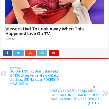
Previous
ŠOKANTNO! Kostina bebisiterka
OTKRILA jezive detalje o dečaku
zločincu, JEDNU stvar POSEBNO
NAGLASILA
Next
ŠOK! OVAKO IZGLEDAJU MIKA I
GIBA NAKON PROMENE POLA:
Sada su žene i ZOVU SE OVAKO
(FOTO)