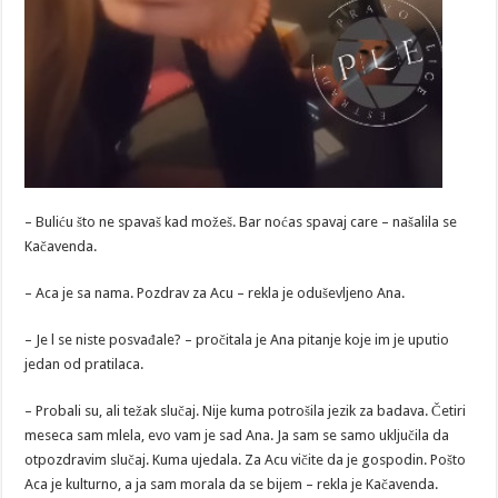
– Buliću što ne spavaš kad možeš. Bar noćas spavaj care – našalila se
Kačavenda.
– Aca je sa nama. Pozdrav za Acu – rekla je oduševljeno Ana.
– Je l se niste posvađale? – pročitala je Ana pitanje koje im je uputio
jedan od pratilaca.
– Probali su, ali težak slučaj. Nije kuma potrošila jezik za badava. Četiri
meseca sam mlela, evo vam je sad Ana. Ja sam se samo uključila da
otpozdravim slučaj. Kuma ujedala. Za Acu vičite da je gospodin. Pošto
Aca je kulturno, a ja sam morala da se bijem – rekla je Kačavenda.