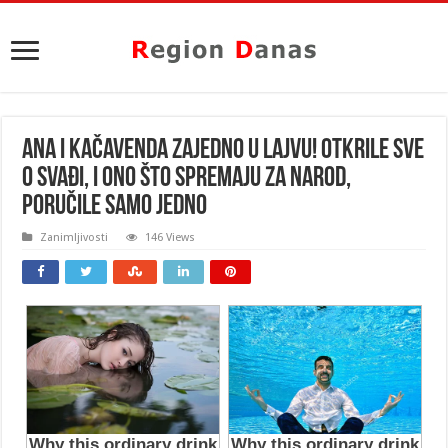
ANA I KAČAVENDA ZAJEDNO U LAJVU! Otkrile sve
o svađi, i ONO ŠTO SPREMAJU za narod,
PORUČILE SAMO JEDNO
Zanimljivosti
146 Views