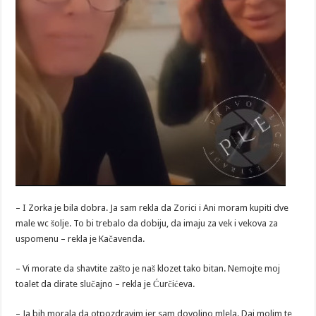
– I Zorka je bila dobra. Ja sam rekla da Zorici i Ani moram kupiti dve
male wc šolje. To bi trebalo da dobiju, da imaju za vek i vekova za
uspomenu – rekla je Kačavenda.
– Vi morate da shavtite zašto je naš klozet tako bitan. Nemojte moj
toalet da dirate slučajno – rekla je Ćurčićeva.
– Ja bih morala da otpozdravim jer sam dovoljno mlela. Daj molim te,