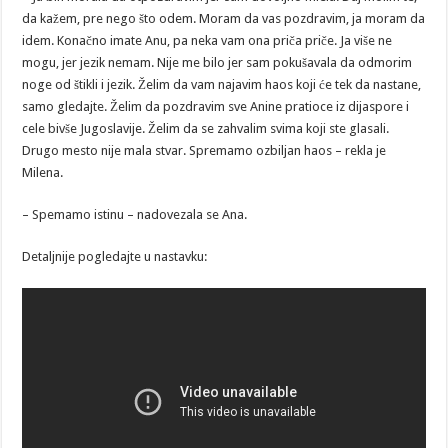
da kažem, pre nego što odem. Moram da vas pozdravim, ja moram da
idem. Konačno imate Anu, pa neka vam ona priča priče. Ja više ne
mogu, jer jezik nemam. Nije me bilo jer sam pokušavala da odmorim
noge od štikli i jezik. Želim da vam najavim haos koji će tek da nastane,
samo gledajte. Želim da pozdravim sve Anine pratioce iz dijaspore i
cele bivše Jugoslavije. Želim da se zahvalim svima koji ste glasali.
Drugo mesto nije mala stvar. Spremamo ozbiljan haos – rekla je
Milena.
– Spemamo istinu – nadovezala se Ana.
Detaljnije pogledajte u nastavku: