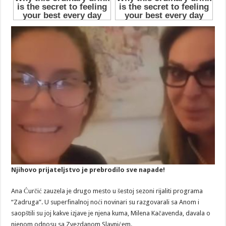
Njihovo prijateljstvo je prebrodilo sve napade!
Ana Ćurčić zauzela je drugo mesto u šestoj sezoni rijaliti programa
“Zadruga”. U superfinalnoj noći novinari su razgovarali sa Anom i
saopštili su joj kakve izjave je njena kuma, Milena Kačavenda, davala o
njenom odnosu sa Zvezdanom Slavnićem.