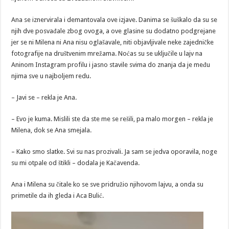
Ana se iznervirala i demantovala ove izjave. Danima se šuškalo da su se
njih dve posvađale zbog ovoga, a ove glasine su dodatno podgrejane
jer se ni Milena ni Ana nisu oglašavale, niti objavljivale neke zajedničke
fotografije na društvenim mrežama. Noćas su se uključile u lajv na
Aninom Instagram profilu i jasno stavile svima do znanja da je među
njima sve u najboljem redu.
– Javi se – rekla je Ana.
– Evo je kuma. Mislili ste da ste me se rešili, pa malo morgen – rekla je
Milena, dok se Ana smejala.
– Kako smo slatke. Svi su nas prozivali. Ja sam se jedva oporavila, noge
su mi otpale od štikli – dodala je Kačavenda.
Ana i Milena su čitale ko se sve pridružio njihovom lajvu, a onda su
primetile da ih gleda i Aca Bulić.