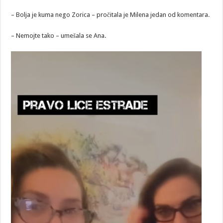
– Bolja je kuma nego Zorica – pročitala je Milena jedan od komentara.
– Nemojte tako – umešala se Ana.