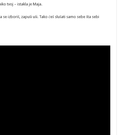
o tvoj – istakla je Maja.
se izboriš, zapuši uši. Tako ćeš slušati samo sebe šta sebi