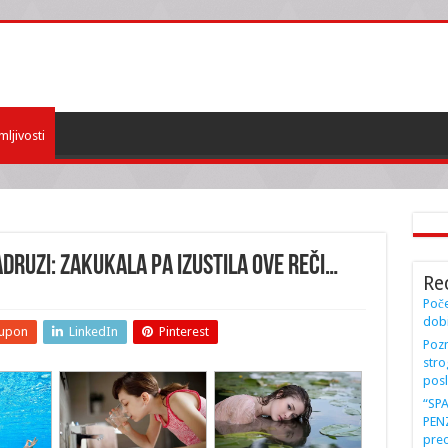
mljivosti
DRUZI: Zakukala pa izustila OVE REČI…
Re
Poče
dobi
upon
LinkedIn
Pinterest
Pozn
stro
posl
“SP
PENZ
preo