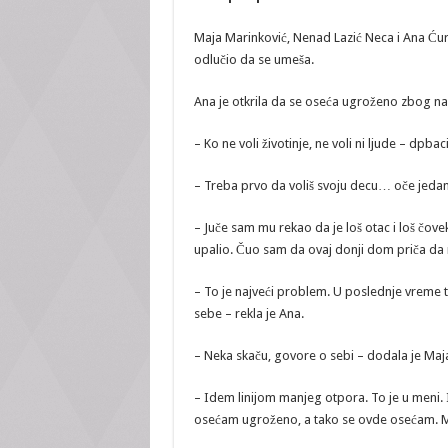
Maja Marinković, Nenad Lazić Neca i Ana Ćurči
odlučio da se umeša.
Ana je otkrila da se oseća ugroženo zbog n
– Ko ne voli životinje, ne voli ni ljude – dpbac
– Treba prvo da voliš svoju decu… oče jedan
– Juče sam mu rekao da je loš otac i loš čo
upalio. Čuo sam da ovaj donji dom priča da 
– To je najveći problem. U poslednje vreme t
sebe – rekla je Ana.
– Neka skaču, govore o sebi – dodala je Maj
– Idem linijom manjeg otpora. To je u meni. 
osećam ugroženo, a tako se ovde osećam. Men