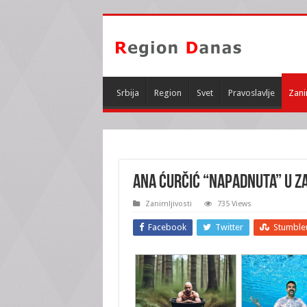
Srbija
Region
Svet
Pravoslavlje
Zani
ANA ĆURČIĆ “NAPADNUTA” U ZA
Zanimljivosti
735 Views
Facebook
Twitter
Stumble