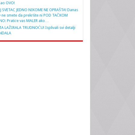
nao OVO!
J SVETAC JEDNO NIKOME NE OPRAŠTA! Danas
 ne smete da prekršite ni POD TAČKOM
NO: Pratiće vas MALER ako…
A LAŽIRALA TRUDNOĆU! Isplivali svi detalji
NDALA