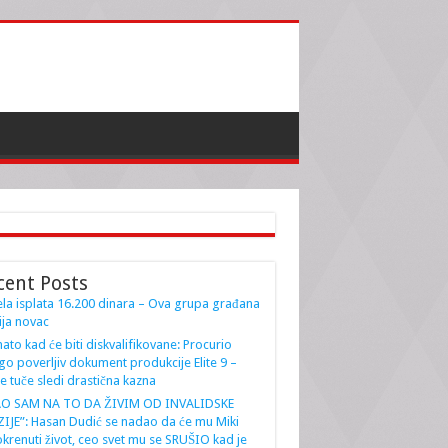
cent Posts
la isplata 16.200 dinara – Ova grupa građana
ja novac
ato kad će biti diskvalifikovane: Procurio
go poverljiv dokument produkcije Elite 9 –
e tuče sledi drastična kazna
AO SAM NA TO DA ŽIVIM OD INVALIDSKE
IJE”: Hasan Dudić se nadao da će mu Miki
krenuti život, ceo svet mu se SRUŠIO kad je