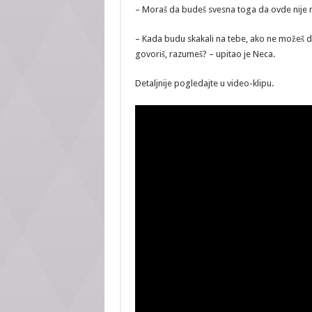
– Moraš da budeš svesna toga da ovde nije nik
– Kada budu skakali na tebe, ako ne možeš da 
govoriš, razumeš? – upitao je Neca.
Detaljnije pogledajte u video-klipu.