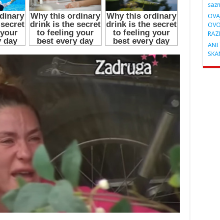
saz
OVA
OVO
RAZ
ANIT
SKA