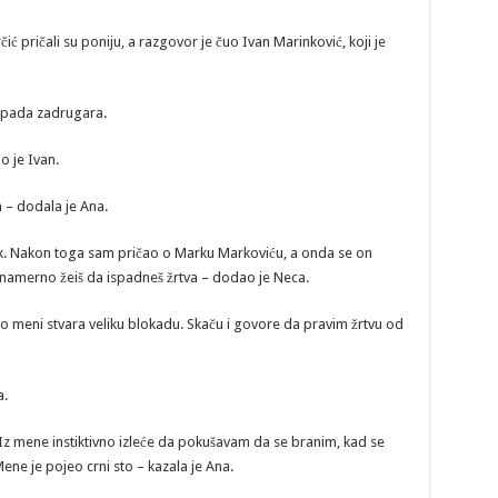
ć pričali su poniju, a razgovor je čuo Ivan Marinković, koji je
apada zadrugara.
io je Ivan.
 – dodala je Ana.
vek. Nakon toga sam pričao o Marku Markoviću, a onda se on
namerno žeiš da ispadneš žrtva – dodao je Neca.
o meni stvara veliku blokadu. Skaču i govore da pravim žrtvu od
a.
Iz mene instiktivno izleće da pokušavam da se branim, kad se
e je pojeo crni sto – kazala je Ana.