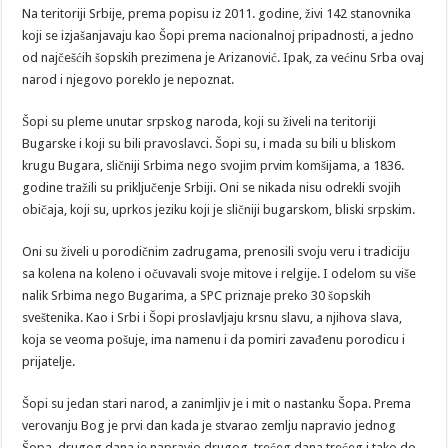
Na teritoriji Srbije, prema popisu iz 2011. godine, živi 142 stanovnika
koji se izjašanjavaju kao Šopi prema nacionalnoj pripadnosti, a jedno
od najčešćih šopskih prezimena je Arizanović. Ipak, za većinu Srba ovaj
narod i njegovo poreklo je nepoznat.
Šopi su pleme unutar srpskog naroda, koji su živeli na teritoriji
Bugarske i koji su bili pravoslavci. Šopi su, i mada su bili u bliskom
krugu Bugara, sličniji Srbima nego svojim prvim komšijama, a 1836.
godine tražili su priključenje Srbiji. Oni se nikada nisu odrekli svojih
običaja, koji su, uprkos jeziku koji je sličniji bugarskom, bliski srpskim.
Oni su živeli u porodičnim zadrugama, prenosili svoju veru i tradiciju
sa kolena na koleno i očuvavali svoje mitove i relgije. I odelom su više
nalik Srbima nego Bugarima, a SPC priznaje preko 30 šopskih
sveštenika. Kao i Srbi i Šopi proslavljaju krsnu slavu, a njihova slava,
koja se veoma pošuje, ima namenu i da pomiri zavađenu porodicu i
prijatelje.
Šopi su jedan stari narod, a zanimljiv je i mit o nastanku Šopa. Prema
verovanju Bog je prvi dan kada je stvarao zemlju napravio jednog
Šopa, drugog dana je napravio drugog, trećeg dana trećeg i tako do