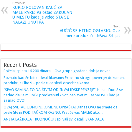
Previous
KUPIO POLOVAN KAUČ ZA
MALE PARE: Pa ostao ZAKUCAN
U MESTU kada je video ŠTA SE
NALAZI UNUTRA
Next
VUČIĆ SE HITNO OGLASIO: Ove
mere preduzeće država Srbija!
Recent Posts
Počela isplata 16.200 dinara – Ova grupa građana dobija novac
Poznato kad će biti diskvalifikovane: Procurio strogo poverljiv dokument
produkcije Elite 9 – posle tuče sledi drastična kazna
“SPAO SAM NA TO DA ŽIVIM OD INVALIDSKE PENZIJE”: Hasan Dudić se
nadao da će mu Miki preokrenuti život, ceo svet mu se SRUŠIO kad je
saznao OVO!
OVAJ SVETAC JEDNO NIKOME NE OPRAŠTA! Danas OVO ne smete da
prekršite ni POD TAČKOM RAZNO: Pratiće vas MALER ako…
ANITA LAŽIRALA TRUDNOĆU! Isplivali svi detalji SKANDALA