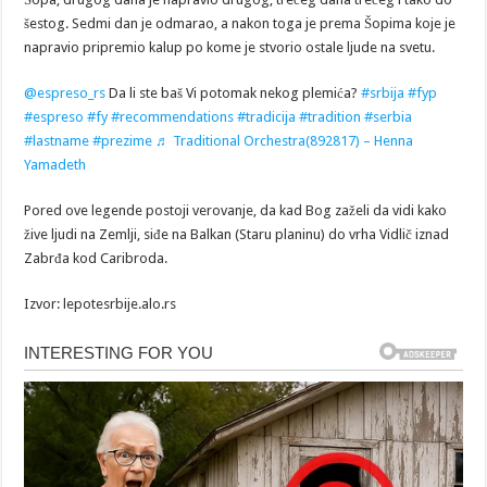
šestog. Sedmi dan je odmarao, a nakon toga je prema Šopima koje je
napravio pripremio kalup po kome je stvorio ostale ljude na svetu.
@espreso_rs
Da li ste baš Vi potomak nekog plemića?
#srbija
#fyp
#espreso
#fy
#recommendations
#tradicija
#tradition
#serbia
#lastname
#prezime
♬ Traditional Orchestra(892817) – Henna
Yamadeth
Pored ove legende postoji verovanje, da kad Bog zaželi da vidi kako
žive ljudi na Zemlji, siđe na Balkan (Staru planinu) do vrha Vidlič iznad
Zabrđa kod Caribroda.
Izvor: lepotesrbije.alo.rs