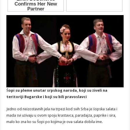
Šopi su pleme unutar srpskog naroda, koji su živeli na
teritoriji Bugarske i koji su bili pravoslavci
Jedno od neizostavnih jela na trpezi kod svih Srba je šopska salata i
mada svi uživaju u ovom spoju krastavca, paradajza, paprike i sira,
malo ko zna ko su Šopi po kojima je ova salata dobila ime.