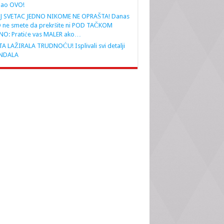
nao OVO!
J SVETAC JEDNO NIKOME NE OPRAŠTA! Danas
 ne smete da prekršite ni POD TAČKOM
NO: Pratiće vas MALER ako…
A LAŽIRALA TRUDNOĆU! Isplivali svi detalji
NDALA