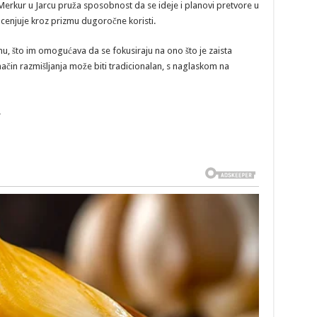
erkur u Jarcu pruža sposobnost da se ideje i planovi pretvore u
ocenjuje kroz prizmu dugoročne koristi.
u, što im omogućava da se fokusiraju na ono što je zaista
način razmišljanja može biti tradicionalan, s naglaskom na
.