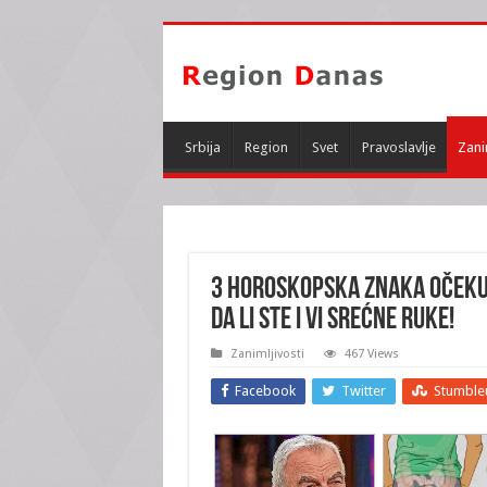
Srbija
Region
Svet
Pravoslavlje
Zani
3 horoskopska znaka očekuj
da li ste i vi srećne ruke!
Zanimljivosti
467 Views
Facebook
Twitter
Stumble