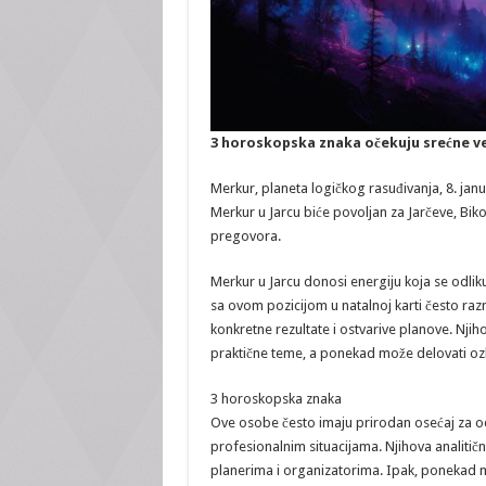
3 horoskopska znaka očekuju srećne ves
Merkur, planeta logičkog rasuđivanja, 8. janu
Merkur u Jarcu biće povoljan za Jarčeve, Bik
pregovora.
Merkur u Jarcu donosi energiju koja se odlik
sa ovom pozicijom u natalnoj karti često razm
konkretne rezultate i ostvarive planove. Njih
praktične teme, a ponekad može delovati ozbi
3 horoskopska znaka
Ove osobe često imaju prirodan osećaj za od
profesionalnim situacijama. Njihova analitič
planerima i organizatorima. Ipak, ponekad mo