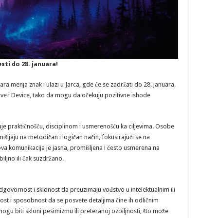
ti do 28. januara!
ara menja znak i ulazi u Jarca, gde će se zadržati do 28. januara.
ove i Device, tako da mogu da očekuju pozitivne ishode
uje praktičnošću, disciplinom i usmerenošću ka ciljevima. Osobe
išljaju na metodičan i logičan način, fokusirajući se na
ova komunikacija je jasna, promišljena i često usmerena na
ljno ili čak suzdržano.
govornost i sklonost da preuzimaju vođstvo u intelektualnim ili
nost i sposobnost da se posvete detaljima čine ih odličnim
gu biti skloni pesimizmu ili preteranoj ozbiljnosti, što može