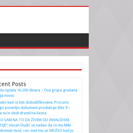
cent Posts
la isplata 16.200 dinara – Ova grupa građana
ja novac
ato kad će biti diskvalifikovane: Procurio
go poverljiv dokument produkcije Elite 9 –
e tuče sledi drastična kazna
AO SAM NA TO DA ŽIVIM OD INVALIDSKE
IJE”: Hasan Dudić se nadao da će mu Miki
krenuti život, ceo svet mu se SRUŠIO kad je