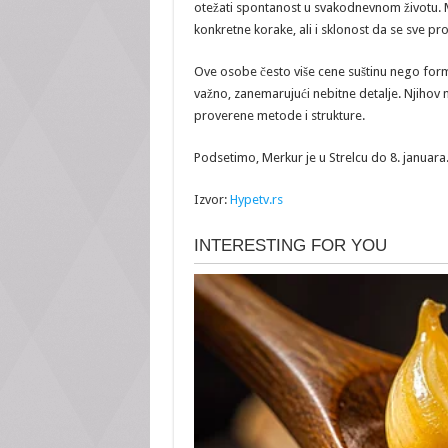
otežati spontanost u svakodnevnom životu. M
konkretne korake, ali i sklonost da se sve pr
Ove osobe često više cene suštinu nego form
važno, zanemarujući nebitne detalje. Njihov 
proverene metode i strukture.
Podsetimo, Merkur je u Strelcu do 8. januara
Izvor:
Hypetv.rs