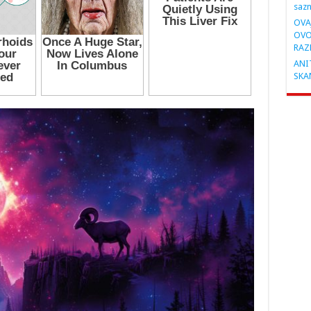
saz
OVA
OVO
RAZ
ANIT
SKA