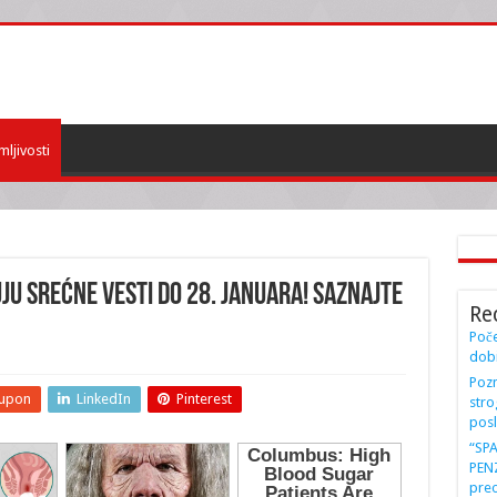
mljivosti
u srećne vesti do 28. januara! Saznajte
Re
Poče
dobi
Pozn
upon
LinkedIn
Pinterest
stro
posl
“SP
PENZ
preo